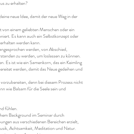
us zu erhalten?
deine neue Idee, damit der neue Weg in der
ust von einem geliebten Menschen oder ein
oniert. Es kann auch ein Selbstkonzept oder
terhalten werden kann.
 angesprochen werden, von Abschied,
rstanden zu werden, um loslassen zu können.
n. Es ist wie ein Samenkorn, das ein Keimling
reitet werden, damit das Neue gedeihen und
n vorzubereiten, denn bei diesem Prozess nicht
ann wie Balsam für die Seele sein und
nd fühlen.
chem Background im Seminar durch
ngen aus verschiedenen Bereichen erzielt,
usik, Achtsamkeit, Meditation und Natur.