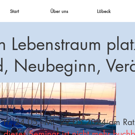
Start
Über uns
Lübeck
n Lebenstraum pla
d, Neubeginn, Ver
Fr. 24.05.–Mi. 29.05.2024 am Rat
dieses Seminar ist nicht mehr buchba