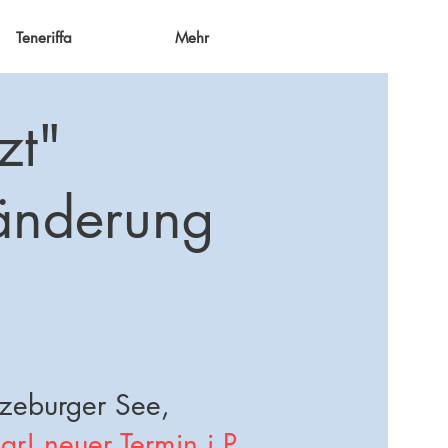
Teneriffa
Mehr
tzt"
änderung
zeburger See,
r! neuer Termin i.P.