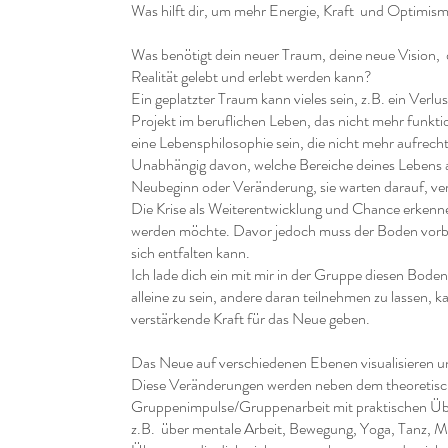
Was hilft dir, um mehr Energie, Kraft und Optimism
Was benötigt dein neuer Traum, deine neue Vision, 
Realität gelebt und erlebt werden kann?
Ein geplatzter Traum kann vieles sein, z.B. ein Verl
Projekt im beruflichen Leben, das nicht mehr funkti
eine Lebensphilosophie sein, die nicht mehr aufrech
Unabhängig davon, welche Bereiche deines Lebens
Neubeginn oder Veränderung, sie warten darauf, ve
Die Krise als Weiterentwicklung und Chance erkenne
werden möchte. Davor jedoch muss der Boden vorbe
sich entfalten kann.
Ich lade dich ein mit mir in der Gruppe diesen Bode
alleine zu sein, andere daran teilnehmen zu lassen, k
verstärkende Kraft für das Neue geben.
Das Neue auf verschiedenen Ebenen visualisieren u
Diese Veränderungen werden neben dem theoretis
Gruppenimpulse/Gruppenarbeit mit praktischen Übu
z.B. über mentale Arbeit, Bewegung, Yoga, Tanz, M