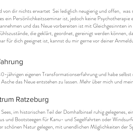
 von dir nichts erwartet Sei lediglich neugierig und offen, was s
a es ein Persönlichkeitsseminar ist, jedoch keine Psychotherapie
 annehmen und das Neue vorbereiten ist mit Gleichgesinnten in 
ühlszustände, die geklärt, geordnet, gereinigt werden können, d
nar für dich geeignet ist, kannst du mir gerne vor deiner Anmel
fahrung
 40-jährigen eigenen Transformationserfahrung und habe selbst
der Asche das Neue entstehen zu lassen. Mehr über mich und mei
ntrum Ratzeburg
Sees, im historischen Teil der Domhalbinsel ruhig gelegenes, e
aus und Bootsteegen für Kanu- und Segelfahrten oder Windsur
ner schönen Natur gelegen, mit unendlichen Möglichkeiten der 