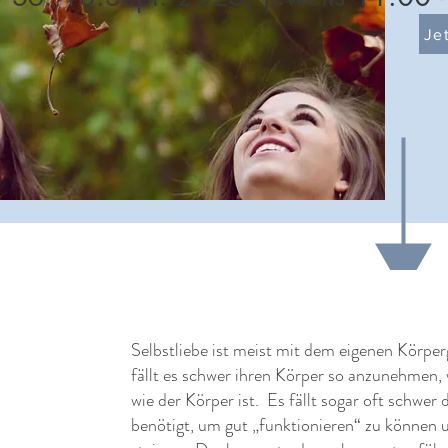
Je
Selbstliebe ist meist mit dem eigenen Körpe
fällt es schwer ihren Körper so anzunehmen,
wie der Körper ist. Es fällt sogar oft schwer
benötigt, um gut „funktionieren“ zu können