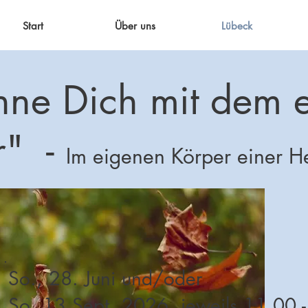
Start
Über uns
Lübeck
hne Dich mit dem 
r" -
Im eigenen Körper einer H
So., 28. Juni und/oder
So.,13.Sept. 2026, jeweils 11.00 